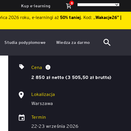
0
Kup e-learning
ońca 2026 roku, e-learningi aż
50% taniej
. Kod: „
Wakacje26″ |
Studia podyplomowe
Wiedza za darmo
ACCA po polsku – Zarządzanie
Dzień Otwarty EY Academy of
Negocjacje dla liderów
finansami i rachunkowość w
Business 2026
Cena
środowisku międzynarodowym
ę
2 850 zł netto (3 505,50 zł brutto)
Akademia WSB
Aktualności
ACCA Strategic Professional
Lokalizacja
ile
Artykuły
Akademia WSB
Warszawa
ój
wych
Raporty
ACCA Professional – studia
Termin
podyplomowe w języku
ń
angielskim - ALK
Webinary
22-23 września 2026