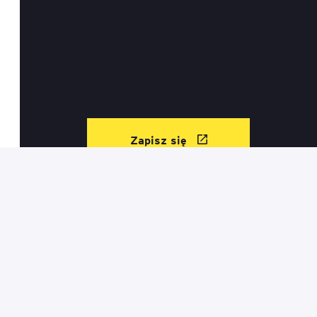
Zapisz się
Kontakt
Informacje prawne
Regulamin sklepu
Mapa serwisu