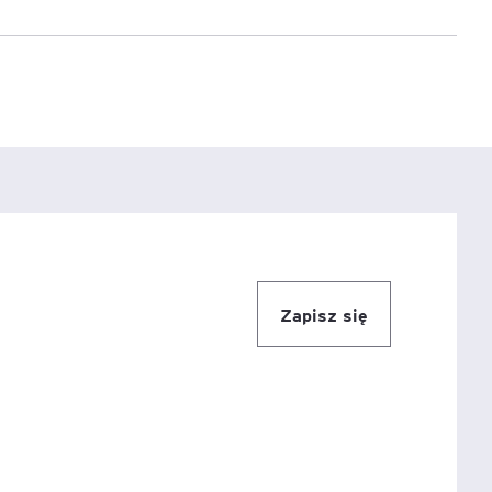
e
age
tna
cji
Zapisz się
ów
ami