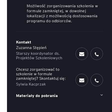
Możliwość zorganizowania szkolenia w
ACCA - Master’s Degree in
Accounting Explained:
formule zamkniętej, w dowolnej
Finance and Accounting - SGH
Nieoczywiste przypadki
lokalizacji z możliwością dostosowania
księgowe
programu do odbiorców.
MSSF w praktyce – studia
podyplomowe
Kawa z Ekspertem
/ Agile
International Finance – studia
Kontakt
People&Culture – podręczny
podyplomowe
niezbędnik w świecie HR
Zuzanna Stępień
Starszy koordynator ds.
Projektów Szkoleniowych
Audyt wewnętrzny – studia
Tempo Menedżera – znajdź
podyplomowe
własne tempo
Chcesz zorganizować to
szkolenie w formule
Master of Business
zamkniętej? Skontaktuj się:
Administration w Dąbrowie
Sylwia Kacprzak
Górniczej
Materiały do pobrania
Safety)
MBA w jęz. polskim z
Programem Zarządzania
Projektami