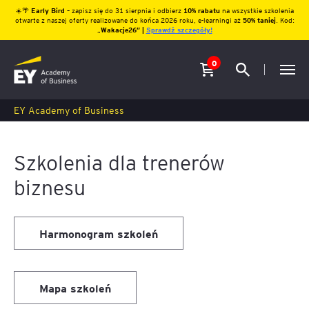
☀️🌴
Early Bird
– zapisz się do 31 sierpnia i odbierz
10% rabatu
na wszystkie szkolenia
otwarte z naszej oferty realizowane do końca 2026 roku, e-learningi aż
50% taniej
. Kod:
„
Wakacje26″ |
Sprawdź szczegóły!
0
EY Academy of Business
Szkolenia dla trenerów
biznesu
Harmonogram szkoleń
Mapa szkoleń