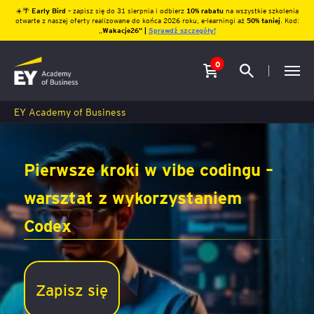
☀️🌴
Early Bird
– zapisz się do 31 sierpnia i odbierz
10% rabatu
na wszystkie szkolenia
otwarte z naszej oferty realizowane do końca 2026 roku, e-learningi aż
50% taniej
. Kod:
„
Wakacje26″ |
Sprawdź szczegóły!
0
EY Academy of Business
Pierwsze kroki w vibe codingu –
warsztat z wykorzystaniem
Codex
Zapisz się