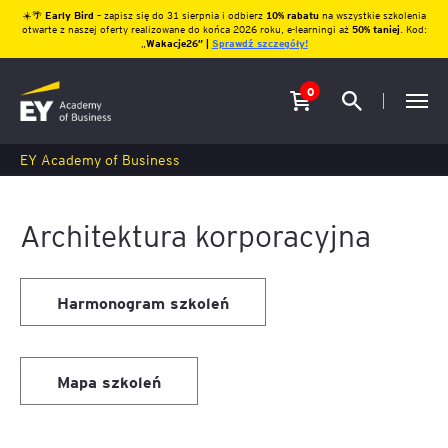
☀️🌴
Early Bird
– zapisz się do 31 sierpnia i odbierz
10% rabatu
na wszystkie szkolenia
otwarte z naszej oferty realizowane do końca 2026 roku, e-learningi aż
50% taniej
. Kod:
„
Wakacje26″ |
Sprawdź szczegóły!
0
EY Academy of Business
Architektura korporacyjna
Harmonogram szkoleń
Mapa szkoleń