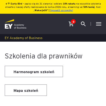
☀️🌴
Early Bird
– zapisz się do 31 sierpnia i odbierz
10% rabatu
na wszystkie szkolenia
otwarte z naszej oferty realizowane do końca 2026 roku, e-learningi aż
50% taniej
. Kod:
„
Wakacje26″ |
Sprawdź szczegóły!
0
EY Academy of Business
Szkolenia dla prawników
Harmonogram szkoleń
Mapa szkoleń