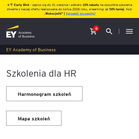
☀️🌴
Early Bird
– zapisz się do 31 sierpnia i odbierz
10% rabatu
na wszystkie szkolenia
otwarte z naszej oferty realizowane do końca 2026 roku, e-learningi aż
50% taniej
. Kod:
„
Wakacje26″ |
Sprawdź szczegóły!
0
EY Academy of Business
Szkolenia dla HR
Harmonogram szkoleń
Mapa szkoleń