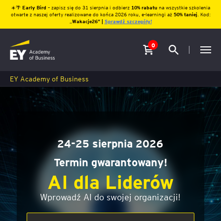
☀️🌴
Early Bird
– zapisz się do 31 sierpnia i odbierz
10% rabatu
na wszystkie szkolenia
otwarte z naszej oferty realizowane do końca 2026 roku, e-learningi aż
50% taniej
. Kod:
„
Wakacje26″ |
Sprawdź szczegóły!
0
EY Academy of Business
24-25 sierpnia 2026
Termin gwarantowany!
AI dla Liderów
Wprowadź AI do swojej organizacji!