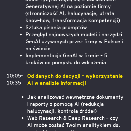
Generatywnej AI na poziomie firmy
(stronniczość AI, halucynacje, utrata
know-how, transformacja kompetencji)
Sztuka pisania promptów
Przegląd najnowszych modeli i narzędzi
GenAI używanych przez firmy w Polsce i
na świecie
Implementacja GenAI w firmie – 5
kroków od pomysłu do wdrożenia
10:05-
Od danych do decyzji – wykorzystanie
10:35
AI w analizie informacji
Jak analizować wewnętrzne dokumenty
i raporty z pomocą AI (redukcja
halucynacji, kontrola źródeł)
Web Research & Deep Research – czy
AI może zostać Twoim analitykiem ds.