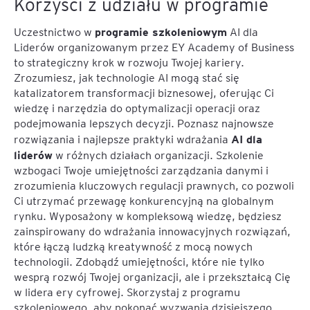
Korzyści z udziału w programie
programie szkoleniowym
Uczestnictwo w
AI dla
Liderów organizowanym przez EY Academy of Business
to strategiczny krok w rozwoju Twojej kariery.
Zrozumiesz, jak technologie AI mogą stać się
katalizatorem transformacji biznesowej, oferując Ci
wiedzę i narzędzia do optymalizacji operacji oraz
podejmowania lepszych decyzji. Poznasz najnowsze
AI dla
rozwiązania i najlepsze praktyki wdrażania
liderów
w różnych działach organizacji. Szkolenie
wzbogaci Twoje umiejętności zarządzania danymi i
zrozumienia kluczowych regulacji prawnych, co pozwoli
Ci utrzymać przewagę konkurencyjną na globalnym
rynku. Wyposażony w kompleksową wiedzę, będziesz
zainspirowany do wdrażania innowacyjnych rozwiązań,
które łączą ludzką kreatywność z mocą nowych
technologii. Zdobądź umiejętności, które nie tylko
wesprą rozwój Twojej organizacji, ale i przekształcą Cię
w lidera ery cyfrowej. Skorzystaj z programu
szkoleniowego, aby pokonać wyzwania dzisiejszego