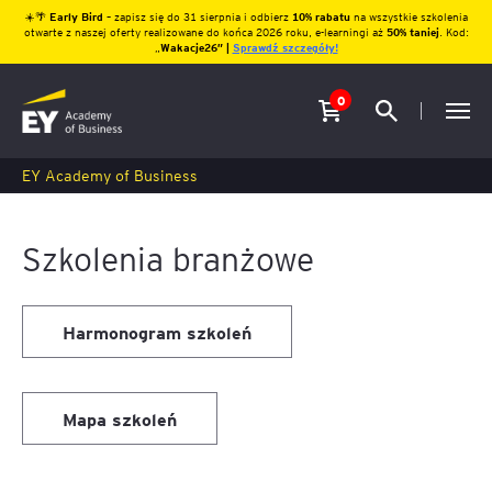
☀️🌴
Early Bird
– zapisz się do 31 sierpnia i odbierz
10% rabatu
na wszystkie szkolenia
otwarte z naszej oferty realizowane do końca 2026 roku, e-learningi aż
50% taniej
. Kod:
„
Wakacje26″ |
Sprawdź szczegóły!
0
EY Academy of Business
Szkolenia branżowe
Harmonogram szkoleń
Mapa szkoleń