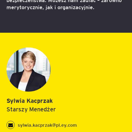
merytorycznie, jak i organizacyjnie.
Sylwia Kacprzak
Starszy Menedżer
sylwia.kacprzak@pl.ey.com