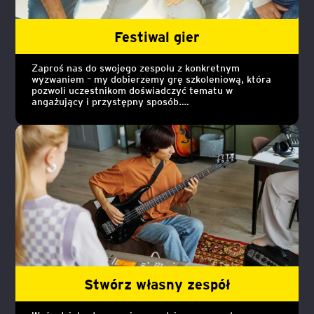
Festiwal gier
Zaproś nas do swojego zespołu z konkretnym
wyzwaniem – my dobierzemy grę szkoleniową, która
pozwoli uczestnikom doświadczyć tematu w
angażujący i przystępny sposób.
To nie tylko wspólna zabawa – to facylitowany proces,
w którym obserwujemy zachowania, wspieramy
zespołową refleksję i pomagamy wyciągać wnioski.
Stwórz własny zespół