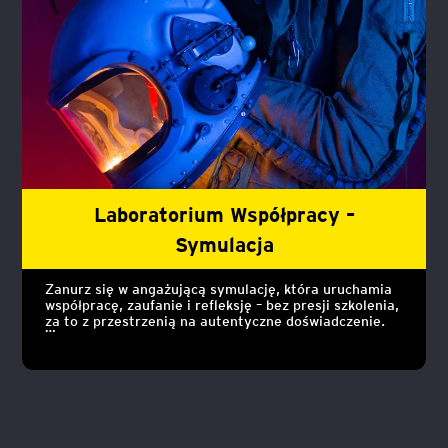
które pozwalają złapać dystans i odbudować energię.
Laboratorium Współpracy –
Symulacja
Zanurz się w angażującą symulację, która uruchamia
współpracę, zaufanie i refleksję – bez presji szkolenia,
za to z przestrzenią na autentyczne doświadczenie.
Uczestnicy wchodzą w interaktywne role, podejmują
decyzje i obserwują konsekwencje swoich działań.