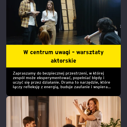
W centrum uwagi – warsztaty
aktorskie
Zapraszamy do bezpiecznej przestrzeni, w której
zespół może eksperymentować, popełniać błędy i
uczyć się przez działanie. Drama to narzędzie, które
łączy refleksję z energią, buduje zaufanie i wspiera
komunikację. Od krótkich sesji po dłuższe procesy – z
humorem, głębią i możliwością zakończenia na
prawdziwej scenie.