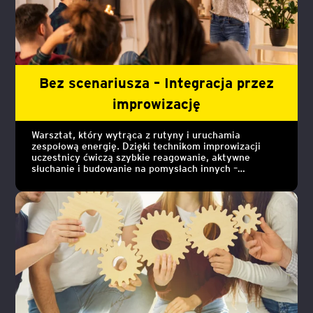
Bez scenariusza – Integracja przez
improwizację
Warsztat, który wytrąca z rutyny i uruchamia
zespołową energię. Dzięki technikom improwizacji
uczestnicy ćwiczą szybkie reagowanie, aktywne
słuchanie i budowanie na pomysłach innych –
wszystko w atmosferze zabawy i wzajemnego
wsparcia.