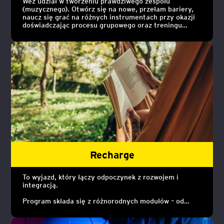
Weź udział w tworzeniu prawdziwego zespołu
(muzycznego). Otwórz się na nowe, przełam bariery,
naucz się grać na różnych instrumentach przy okazji
doświadczając procesu grupowego oraz treningu
kreatywności.
Recharge
To wyjazd, który łączy odpoczynek z rozwojem i
integracją.
Program składa się z różnorodnych modułów – od
aktywności fizycznych, przez angażujące gry i
przestrzeń na refleksję, po mniej formalne atrakcje,