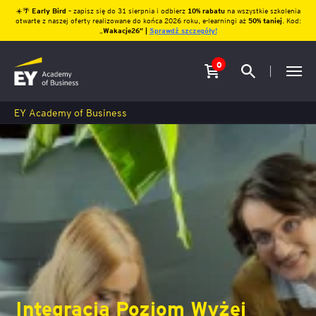
☀️🌴
Early Bird
– zapisz się do 31 sierpnia i odbierz
10% rabatu
na wszystkie szkolenia
otwarte z naszej oferty realizowane do końca 2026 roku, e-learningi aż
50% taniej
. Kod:
„
Wakacje26″ |
Sprawdź szczegóły!
0
EY Academy of Business
Integracja Poziom Wyżej