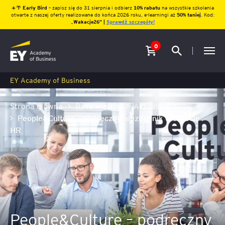
☀️🌴
Early Bird
– zapisz się do 31 sierpnia i odbierz
10% rabatu
na wszystkie szkolenia
otwarte z naszej oferty realizowane do końca 2026 roku, e-learningi aż
50% taniej
. Kod:
„
Wakacje26″ |
Sprawdź szczegóły!
0
EY Academy of Business
Strona główna
Baza wiedzy
Aktualności
People&Culture – podręczny niezbędnik w świecie
HR
People&Culture – podręczny