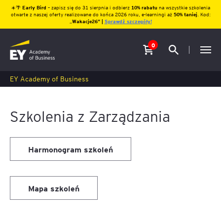
☀️🌴
Early Bird
– zapisz się do 31 sierpnia i odbierz
10% rabatu
na wszystkie szkolenia
otwarte z naszej oferty realizowane do końca 2026 roku, e-learningi aż
50% taniej
. Kod:
„
Wakacje26″ |
Sprawdź szczegóły!
0
EY Academy of Business
Szkolenia z Zarządzania
Harmonogram szkoleń
Mapa szkoleń