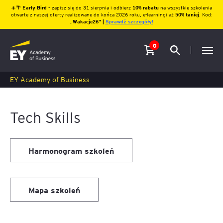
☀️🌴
Early Bird
– zapisz się do 31 sierpnia i odbierz
10% rabatu
na wszystkie szkolenia
otwarte z naszej oferty realizowane do końca 2026 roku, e-learningi aż
50% taniej
. Kod:
„
Wakacje26″ |
Sprawdź szczegóły!
0
EY Academy of Business
Tech Skills
Harmonogram szkoleń
Mapa szkoleń