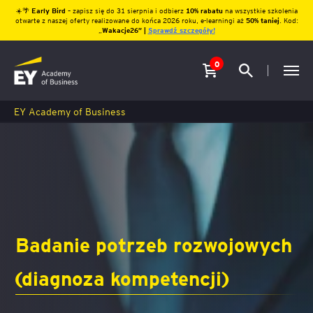
☀️🌴
Early Bird
– zapisz się do 31 sierpnia i odbierz
10% rabatu
na wszystkie szkolenia
otwarte z naszej oferty realizowane do końca 2026 roku, e-learningi aż
50% taniej
. Kod:
„
Wakacje26″ |
Sprawdź szczegóły!
0
EY Academy of Business
Badanie potrzeb rozwojowych
(diagnoza kompetencji)