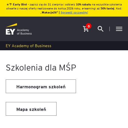
☀️🌴
Early Bird
– zapisz się do 31 sierpnia i odbierz
10% rabatu
na wszystkie szkolenia
otwarte z naszej oferty realizowane do końca 2026 roku, e-learningi aż
50% taniej
. Kod:
„
Wakacje26″ |
Sprawdź szczegóły!
0
EY Academy of Business
Szkolenia dla MŚP
Harmonogram szkoleń
Mapa szkoleń