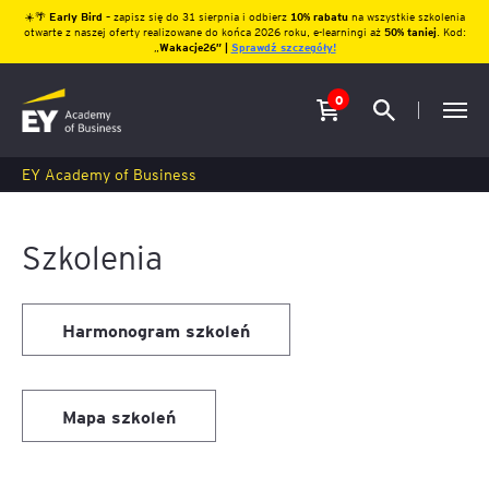
☀️🌴
Early Bird
– zapisz się do 31 sierpnia i odbierz
10% rabatu
na wszystkie szkolenia
otwarte z naszej oferty realizowane do końca 2026 roku, e-learningi aż
50% taniej
. Kod:
„
Wakacje26″ |
Sprawdź szczegóły!
0
EY Academy of Business
Szkolenia
Harmonogram szkoleń
Mapa szkoleń