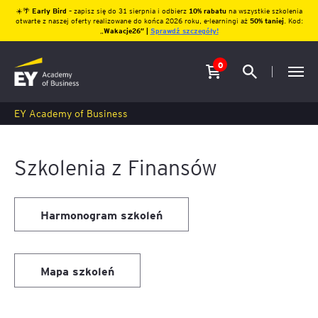
☀️🌴
Early Bird
– zapisz się do 31 sierpnia i odbierz
10% rabatu
na wszystkie szkolenia
otwarte z naszej oferty realizowane do końca 2026 roku, e-learningi aż
50% taniej
. Kod:
„
Wakacje26″ |
Sprawdź szczegóły!
0
EY Academy of Business
Szkolenia z Finansów
Harmonogram szkoleń
Mapa szkoleń