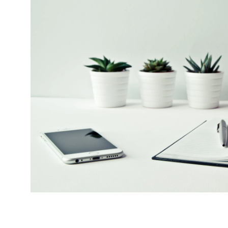
Mapa szkoleń
AI w Pythonie: Praktyczn
Warsztaty z Large Langu
Models
Chat GPT i AI – Inteligen
analiza danych
Prawo sztucznej inteligen
AI w finansach
Agenci AI w praktyce –
Warsztaty dla menedżer
Generatywna AI – prawne
aspekty
AI w zarządzaniu projekt