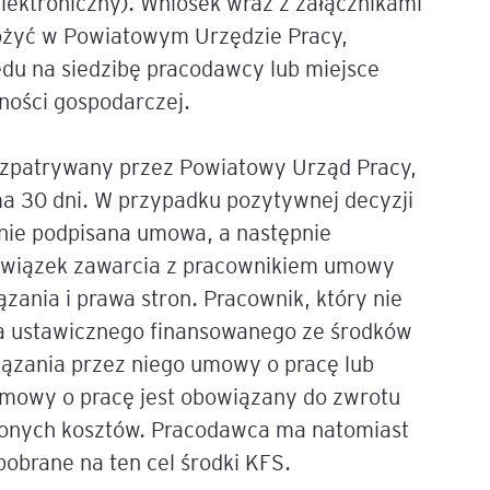
lektroniczny). Wniosek wraz z załącznikami
złożyć w Powiatowym Urzędzie Pracy,
Executive MBA z programem
Zarządzanie Projektami w
du na siedzibę pracodawcy lub miejsce
Uniwersytecie WSB Merito we
ności gospodarczej.
Wrocławiu
Manager ESG
rozpatrywany przez Powiatowy Urząd Pracy,
ma 30 dni. W przypadku pozytywnej decyzji
Compliance Manager 2.0 –
nie podpisana umowa, a następnie
narzędzia, technologie i
praktyka
wiązek zawarcia z pracownikiem umowy
ązania i prawa stron. Pracownik, który nie
ia ustawicznego finansowanego ze środków
ązania przez niego umowy o pracę lub
umowy o pracę jest obowiązany do zwrotu
onych kosztów. Pracodawca ma natomiast
obrane na ten cel środki KFS.