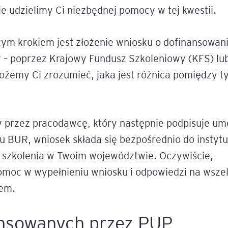
e udzielimy Ci niezbędnej pomocy w tej kwestii.
ym krokiem jest złożenie wniosku o dofinansowan
y – poprzez Krajowy Fundusz Szkoleniowy (KFS) lu
emy Ci zrozumieć, jaka jest różnica pomiędzy t
 przez pracodawcę, który następnie podpisuje u
BUR, wniosek składa się bezpośrednio do instytu
a szkolenia w Twoim województwie. Oczywiście,
pomoc w wypełnieniu wniosku i odpowiedzi na wszel
iem.
nansowanych przez PUP