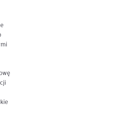
ie
b
ymi
mowę
cji
kie