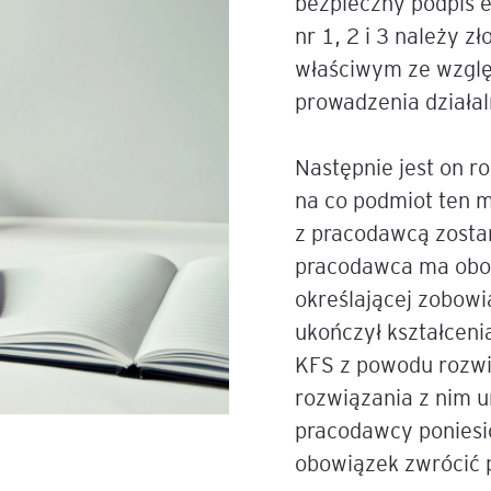
bezpieczny podpis e
nr 1, 2 i 3 należy 
e
właściwym ze wzglę
age
prowadzenia działal
tna
Następnie jest on 
na co podmiot ten 
cji
z pracodawcą zosta
pracodawca ma obo
określającej zobowi
ukończył kształcen
ów
KFS z powodu rozwi
rozwiązania z nim 
pracodawcy poniesi
obowiązek zwrócić p
ami