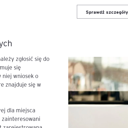
Sprawdź szczegóły
igencja
ych
ależy zgłosić się do
muje się
 niej wniosek o
e znajduje się w
ej dla miejsca
ą zainteresowani
st zarejestrowana