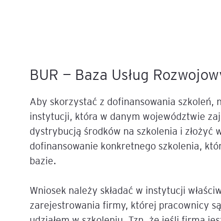
Legal AI – sztuczna intel
dla prawników
BUR — Baza Usług Rozwojow
Aby skorzystać z dofinansowania szkoleń, n
instytucji, która w danym województwie zaj
dystrybucją środków na szkolenia i złożyć w
dofinansowanie konkretnego szkolenia, któr
bazie.
Wniosek należy składać w instytucji właściw
zarejestrowania firmy, której pracownicy s
udziałem w szkoleniu. Tzn, że jeśli firma je