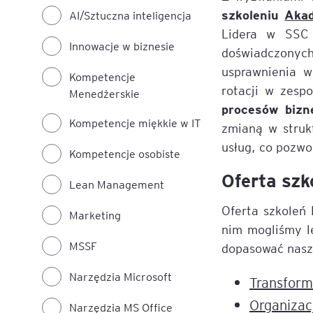
szkoleniu
Aka
AI/Sztuczna inteligencja
Lidera w SSC 
Innowacje w biznesie
doświadczonych
usprawnienia 
Kompetencje
rotacji w zesp
Menedżerskie
procesów biz
Kompetencje miękkie w IT
zmianą w strukt
usług, co pozwo
Kompetencje osobiste
Oferta szk
Lean Management
Oferta szkoleń
Marketing
nim mogliśmy l
MSSF
dopasować naszą
Narzędzia Microsoft
Transform
Organizac
Narzędzia MS Office