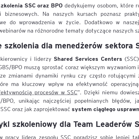
szkolenia SSC oraz BPO
dedykujemy osobom, które ro
ii biznesowych. Na naszych kursach poznasz prakt
owe do wprowadzenia w życie. Dodatkowo w nasz
 webinarów na różnorodne tematy dotyczące naszych s
e szkolenia dla menedżerów sektora 
Shared Services Centers
kierownicy i liderzy
(SSC) 
GBS/BPO muszą sprostać coraz większym wyzwaniom i
ze zmianami dynamiki rynku czy często rotującymi 
tóre ma kluczowy wpływ na efektywność operacyjną
fektywnością procesów w SSC
”. Dzięki niemu dowies
BPO, unikając najczęściej popełnianych błędów, ja
system ciągłego usprawn
SSC oraz jak zaprojektować
ykl szkoleniowy dla Team Leaderów 
 pracy lidera zespołu SSC poradzisz sobie lepiej t