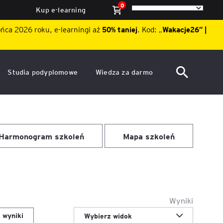
0
Kup e-learning
ońca 2026 roku, e-learningi aż
50% taniej
. Kod: „
Wakacje26″ |
Studia podyplomowe
Wiedza za darmo
ACCA po polsku – Zarządzanie
Dzień Otwarty EY Academy of
finansami i rachunkowość w
Business 2026
środowisku międzynarodowym
ę
Akademia WSB
Harmonogram szkoleń
Mapa szkoleń
Aktualności
ACCA Strategic Professional
ile
Artykuły
Akademia WSB
ój
wych
Raporty
ACCA Professional – studia
Wyniki
podyplomowe w języku
ń
angielskim - ALK
Webinary
 wyniki
Wybierz widok