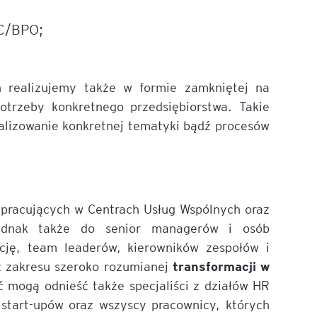
SC/BPO;
Executive MBA z programem
Zarządzanie Projektami w
Uniwersytecie WSB Merito we
Wrocławiu
h realizujemy także w formie zamkniętej na
otrzeby konkretnego przedsiębiorstwa. Takie
Manager ESG
alizowanie konkretnej tematyki bądź procesów
Compliance Manager 2.0 –
narzędzia, technologie i
praktyka
 pracujących w Centrach Usług Wspólnych oraz
ednak także do senior managerów i osób
ację, team leaderów, kierowników zespołów i
transformacji w
 zakresu szeroko rozumianej
ć mogą odnieść także specjaliści z działów HR
 start-upów oraz wszyscy pracownicy, których