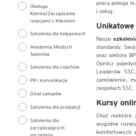
praca polega m.
Obsługa
i usług.
Klienta/Zarządzanie
Legal AI – sztuczna intel
relacjami z Klientem
dla prawników
Unikatowe 
Szkolenia dla księgowych
szkolen
Nasze
standardy. Swo
Akademia Młodych
Talentów
oraz sektora BP
Oprócz pojedyn
Szkolenia dla coachów
Leaderów SSC.
zamówienie, ma
PR i komunikacja
zespołach SSC.
Dział zakupów
Kursy onli
Szkolenia dla produkcji
Choć niektóre 
Szkolenia dla
wygodne rozwią
zarządzających
komfortowych w
sprzedażą