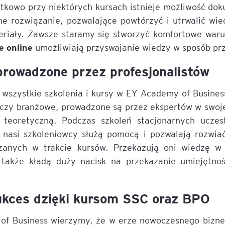
tkowo przy niektórych kursach istnieje możliwość dok
ne rozwiązanie, pozwalające powtórzyć i utrwalić wi
riały. Zawsze staramy się stworzyć komfortowe waru
e online
umożliwiają przyswajanie wiedzy w sposób pr
prowadzone przez profesjonalistów
 wszystkie szkolenia i kursy w EY Academy of Busine
czy branżowe, prowadzone są przez ekspertów w swojej
 teoretyczną. Podczas szkoleń stacjonarnych ucze
 nasi szkoleniowcy służą pomocą i pozwalają rozwiać
anych w trakcie kursów. Przekazują oni wiedzę w 
 także kładą duży nacisk na przekazanie umiejętn
ukces dzięki kursom SSC oraz BPO
f Business wierzymy, że w erze nowoczesnego biznesu