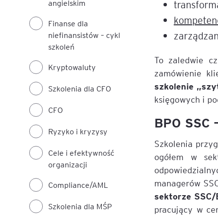
angielskim
transform
Mapa szkoleń
kompeten
Finanse dla
AI w Pythonie: Praktyczn
Warsztaty z Large Langu
zarządzan
niefinansistów – cykl
Models
szkoleń
To zaledwie cz
Kryptowaluty
Chat GPT i AI – Inteligen
zamówienie kli
analiza danych
szkolenie „szy
Szkolenia dla CFO
księgowych i po
Prawo sztucznej inteligen
CFO
BPO SSC —
AI w finansach
Ryzyko i kryzysy
Szkolenia przy
Agenci AI w praktyce –
Cele i efektywność
ogółem w sek
Warsztaty dla menedżer
organizacji
odpowiedzialny
managerów SSC 
Generatywna AI – prawne
Compliance/AML
aspekty
sektorze SSC
Szkolenia dla MŚP
pracujący w ce
AI w zarządzaniu projekt