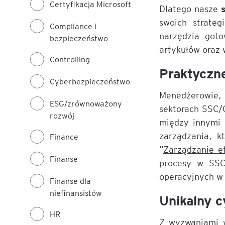
Certyfikacja Microsoft
Dlatego nasze
swoich strateg
Compliance i
narzędzia got
bezpieczeństwo
artykułów oraz
Controlling
Praktyczn
Cyberbezpieczeństwo
Menedżerowie, 
ESG/zrównoważony
sektorach SSC/
rozwój
między innymi 
zarządzania, k
Finance
“
Zarządzanie e
Finanse
procesy w SSC/
operacyjnych w 
Finanse dla
niefinansistów
Unikalny c
HR
Z wyzwaniami w