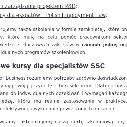
 i zarządzanie projektem R&D
;
cy dla ekspatów – Polish Employment Law
.
rujemy także szkolenia w formie zamkniętej, które org
sy, które mają na celu pomóc pracownikom sekto
ramach jednej org
wiedzę z kluczowych zakresów w
widualnych programów szkoleniowych.
we kursy dla specjalistów SSC
 Business rozumiemy potrzeby zarówno doświadczonych
zynają swoją przygodę z tym sektorem. Dlatego nasza
wane do indywidualnych oczekiwań i wymagań każdeg
iedzę, która ma realne zastosowanie w praktyce
o efektywnego wykonania powierzonych im zadań.
wijamy i aktualizujemy naszą ofertę szkoleniową, ab