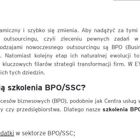
liza
w
tacji i
Sesje coachingowo-
Sales Report
Nowe technologie w controllingu
mentoringowe
cych
T
finansowym
Productive Conflict
namiczny i szybko się zmienia. Aby nadążyć za tymi 
Narzędzia diagnostyczne
z outsourcingu, czyli zleceniu pewnych zadań w
anie
Inteligencja Emocjonalna 
EQ
Szkolenia inhouse
odzajami nowoczesnego outsourcingu są BPO (Busin
 z
owa
). Natomiast kolejny etap ich naturalnej ewolucji t
 AI
e,
ILM72
 kluczowych filarów strategii transformacji firm. W 
ich tych dziedzin.
Belbin Team Roles
ną
ją szkolenia BPO/SSC?
nesowej
FACET5
cesów biznesowych (BPO), podobnie jak Centra usług 
dingu –
Insights Discovery
szkolenia BP
my czy przedsiębiorstwa. Dlatego nasze
em
TPS (Team Psychological 
nerem
datki
w sektorze BPO/SSC;
tów