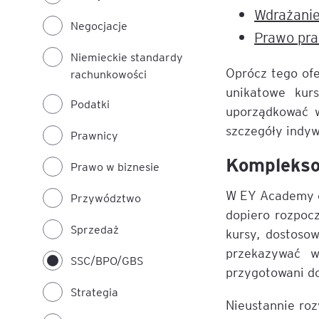
Wdrażanie
Negocjacje
Prawo pra
Niemieckie standardy
Oprócz tego ofe
rachunkowości
unikatowe kur
Podatki
uporządkować 
szczegóły indy
Prawnicy
Komplekso
Prawo w biznesie
W EY Academy of
Przywództwo
dopiero rozpoc
Sprzedaż
kursy, dostoso
przekazywać w
SSC/BPO/GBS
przygotowani d
Strategia
Nieustannie roz