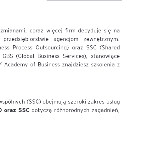
ACCA - Master’s Degree in
Accounting Explained:
Finance and Accounting - SGH
Nieoczywiste przypadki
księgowe
zmianami, coraz więcej firm decyduje się na
MSSF w praktyce – studia
podyplomowe
Kawa z Ekspertem
 przedsiębiorstwie agencjom zewnętrznym.
/ Agile
ess Process Outsourcing) oraz SSC (Shared
International Finance – studia
People&Culture – podręczny
o GBS (Global Business Services), stanowiące
podyplomowe
niezbędnik w świecie HR
EY Academy of Business znajdziesz szkolenia z
Audyt wewnętrzny – studia
Tempo Menedżera – znajdź
podyplomowe
własne tempo
Master of Business
wspólnych (SSC) obejmują szeroki zakres usług
Administration w Dąbrowie
O oraz SSC
Górniczej
dotyczą różnorodnych zagadnień,
Safety)
MBA w jęz. polskim z
Programem Zarządzania
Projektami