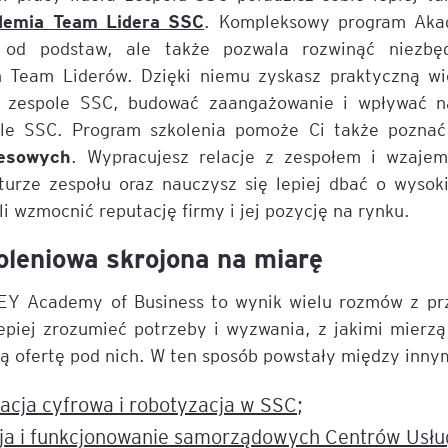
demia Team Lidera SSC
. Kompleksowy program Akad
od podstaw, ale także pozwala rozwinąć niezbęd
 Team Liderów. Dzięki niemu zyskasz praktyczną wi
w zespole SSC, budować zaangażowanie i wpływać n
ole SSC. Program szkolenia pomoże Ci także poznać
nesowych
. Wypracujesz relacje z zespołem i wzaje
urze zespołu oraz nauczysz się lepiej dbać o wysoki
li wzmocnić reputację firmy i jej pozycję na rynku.
oleniowa skrojona na miarę
 EY Academy of Business to wynik wielu rozmów z pr
epiej zrozumieć potrzeby i wyzwania, z jakimi mierzą
 ofertę pod nich. W ten sposób powstały między innymi
acja cyfrowa i robotyzacja w SSC
;
ja i funkcjonowanie samorządowych Centrów Usł