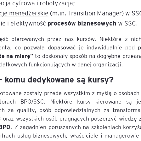
acja cyfrowa i robotyzacja;
cje menedżerskie
(m.in. Transition Manager) w S
e
age
ie i efektywność
procesów biznesowych
w SSC.
ęść oferowanych przez nas kursów. Niektóre z nic
tna
enta, co pozwala dopasować je indywidualnie pod p
te na miarę”
to doskonały sposób na dogłębne przean
datkowych funkcjonujących w danej organizacji.
cji
 komu dedykowane są kursy?
gotowane zostały przede wszystkim z myślą o osobach
torach BPO/SSC. Niektóre kursy kierowane są j
ów
ch za quality, osób odpowiedzialnych za transform
oraz wszystkich osób pragnących poszerzyć wiedzę z
/BPO
. Z zagadnień poruszanych na szkoleniach korzyś
ntrach usług biznesowych, właściciele i managerowie
ami