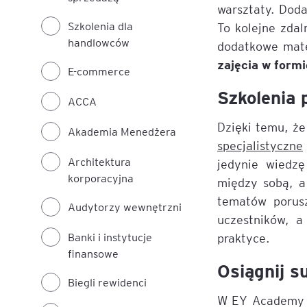
warsztaty. Doda
Szkolenia dla
To kolejne zdal
handlowców
dodatkowe mate
zajęcia w formi
E-commerce
Szkolenia 
ACCA
Dzięki temu, że
Akademia Menedżera
specjalistyczne
Architektura
jedynie wiedzę
korporacyjna
między sobą, a
tematów porusz
Audytorzy wewnętrzni
uczestników, a
Banki i instytucje
praktyce.
finansowe
Osiągnij s
Biegli rewidenci
W EY Academy o