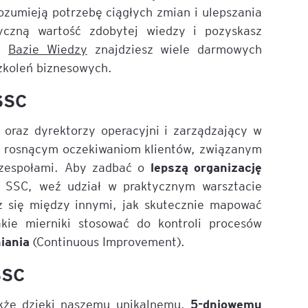
zumieją potrzebę ciągłych zmian i ulepszania
yczną wartość zdobytej wiedzy i pozyskasz
ej
Bazie Wiedzy
znajdziesz wiele darmowych
zkoleń biznesowych.
SSC
oraz dyrektorzy operacyjni i zarządzający w
 rosnącym oczekiwaniom klientów, związanym
lepszą organizację
zespołami. Aby zadbać o
 SSC, weź udział w praktycznym warsztacie
z się między innymi, jak skutecznie mapować
kie mierniki stosować do kontroli procesów
iania
(Continuous Improvement).
SSC
5-dniowemu
akże dzięki naszemu unikalnemu,