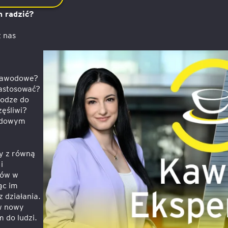
m radzić?
z nas
 zawodowe?
zastosować?
rodze do
zęśliwi?
wodowym
ry z równą
i
rów w
ąc im
 działania.
 w nowy
 do ludzi.