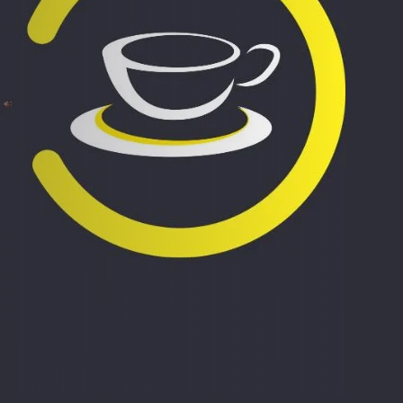
ACCA - Master’s Degree in
Accounting Explained:
Finance and Accounting - SGH
Nieoczywiste przypadki
księgowe
MSSF w praktyce – studia
podyplomowe
Kawa z Ekspertem
/ Agile
International Finance – studia
People&Culture – podręczny
podyplomowe
niezbędnik w świecie HR
Audyt wewnętrzny – studia
Tempo Menedżera – znajdź
podyplomowe
własne tempo
Master of Business
Administration w Dąbrowie
Górniczej
Safety)
MBA w jęz. polskim z
Programem Zarządzania
Projektami