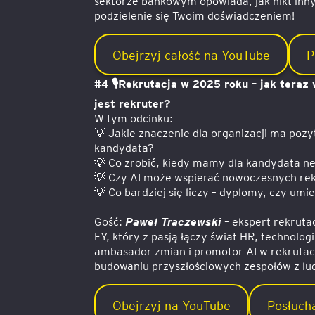
sektorze bankowym opowiada, jak nikt inny
podzielenie się Twoim doświadczeniem!
Obejrzyj całość na YouTube
P
#4 🎙️Rekrutacja w 2025 roku – jak teraz
jest rekruter?
W tym odcinku:
💡 Jakie znaczenie dla organizacji ma po
kandydata?
💡 Co zrobić, kiedy mamy dla kandydata 
💡 Czy AI może wspierać nowoczesnych re
💡 Co bardziej się liczy – dyplomy, czy umi
Gość:
Paweł Traczewski
– ekspert rekrutac
EY, który z pasją łączy świat HR, technologi
ambasador zmian i promotor AI w rekrutacj
budowaniu przyszłościowych zespołów z lu
Obejrzyj na YouTube
Posłucha