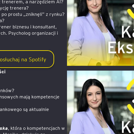
z trenerem, a narzędziem AI?
ycję trenera?
 po prostu „zniknęli” z rynku?
ra?
Trener biznesu i konsultant,
ch. Psycholog organizacji i
osłuchaj na Spotify
ści
banków?
inansowych mają kompetencje
 bankowego są aktualnie
ska
, która o kompetencjach w