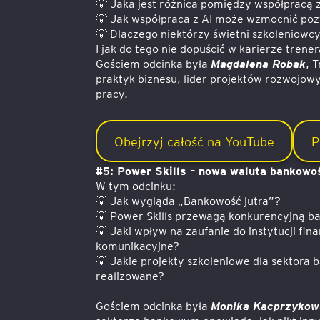
💡 Jaka jest różnica pomiędzy współpracą 
💡 Jak współpraca z AI może wzmocnić poz
💡 Dlaczego niektórzy świetni szkoleniowcy
I jak do tego nie dopuścić w karierze trene
Gościem odcinka była
Magdalena Robak
, 
praktyk biznesu, lider projektów rozwojowy
pracy.
Obejrzyj całość na YouTube
P
#5: Power Skills – nowa waluta bankowo
W tym odcinku:
💡 Jak wygląda „Bankowość jutra”?
💡 Power Skills przewagą konkurencyjną 
💡 Jaki wpływ na zaufanie do instytucji f
komunikacyjne?
💡 Jakie projekty szkoleniowe dla sektora
realizowane?
Gościem odcinka była
Monika Kacprzykow