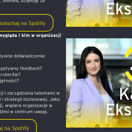
. Monika, dziękuję za
osłuchaj na Spotify
 wygląda i kim w organizacji
zytywne doświadczenie
negatywny feedback?
kruterów?
ejętności?
ji i zarządzania talentami w
i i strategii biznesowej. Jako
i, wspiera organizacje w
dźmi w centrum uwagi.
j na Spotify