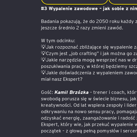
#3 Wypalenie zawodowe – jak sobie z ni
Badania pokazują, że do 2050 roku każdy 
jeszcze średnio 2 razy zmieni zawód.
W tym odcinku:
💡Jak rozpoznać zbliżające się wypalenie
💡Czym jest „job crafting” i jak można go 
💡Jakie narzędzia mogą wesprzeć nas w d
poszukiwania pracy, w której będziemy szc
💡Jakie doświadczenia z wypaleniem za
miał nasz Ekspert?
Gość:
Kamil Brzózka
– trener i coach, któ
swobodą porusza się w świecie biznesu, jak 
kreatywności. Od lat wspiera zespoły i lide
odkrywaniu na nowo sensu pracy, pomagaj
odzyskać energię, zaangażowanie i radość z
Ekspert, który wie, jak przekuć wypalenie
początek – z głową pełną pomysłów i sercem