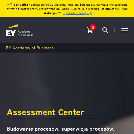
☀️🌴
Early Bird
– zapisz się do 31 sierpnia i odbierz
10% rabatu
na wszystkie szkolenia
otwarte z naszej oferty realizowane do końca 2026 roku, e-learningi aż
50% taniej
. Kod:
„
Wakacje26″ |
Sprawdź szczegóły!
0
EY Academy of Business
Assessment Center
Budowanie procesów, superwizja procesów,