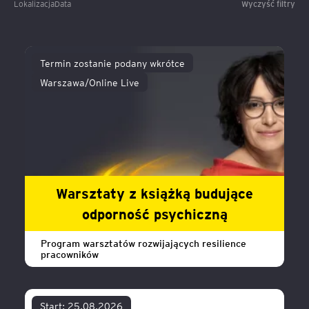
Lokalizacja
Data
Wyczyść filtry
Termin zostanie podany wkrótce
Warszawa/Online Live
Warsztaty z książką budujące
odporność psychiczną
Program warsztatów rozwijających resilience
pracowników
Start: 25.08.2026