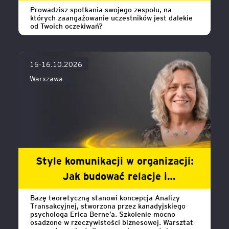
facylitacji spotkań dla liderów
Prowadzisz spotkania swojego zespołu, na
których zaangażowanie uczestników jest dalekie
od Twoich oczekiwań?
15-16.10.2026
Warszawa
Style komunikacji w organizacji:
Jak budować relacje i
skuteczność dzięki analizie
Bazę teoretyczną stanowi koncepcja Analizy
transakcyjnej
Transakcyjnej, stworzona przez kanadyjskiego
psychologa Erica Berne’a. Szkolenie mocno
osadzone w rzeczywistości biznesowej. Warsztat