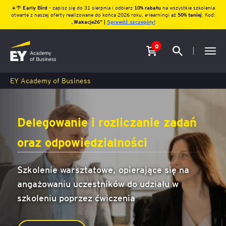
☀️🌴
Early Bird
– zapisz się do 31 sierpnia i odbierz
10% rabatu
na wszystkie szkolenia
otwarte z naszej oferty realizowane do końca 2026 roku, e-learningi aż
50% taniej
. Kod:
„
Wakacje26″ |
Sprawdź szczegóły!
0
EY Academy of Business
Delegowanie i rozliczanie zadań
oraz odpowiedzialności
Szkolenie warsztatowe, opierające się na
angażowaniu uczestników do udziału w
szkoleniu poprzez ćwiczenia