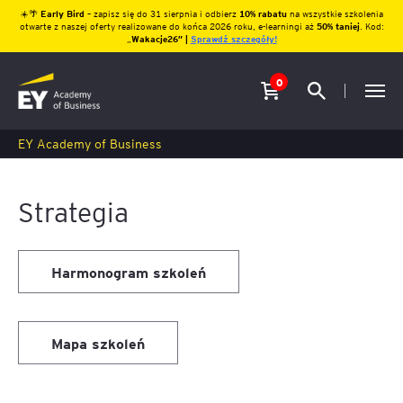
☀️🌴
Early Bird
– zapisz się do 31 sierpnia i odbierz
10% rabatu
na wszystkie szkolenia
otwarte z naszej oferty realizowane do końca 2026 roku, e-learningi aż
50% taniej
. Kod:
„
Wakacje26″ |
Sprawdź szczegóły!
0
EY Academy of Business
Strategia
Harmonogram szkoleń
Mapa szkoleń