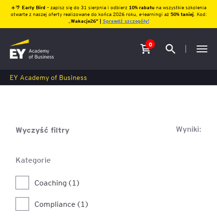
☀️🌴
Early Bird
– zapisz się do 31 sierpnia i odbierz
10% rabatu
na wszystkie szkolenia
otwarte z naszej oferty realizowane do końca 2026 roku, e-learningi aż
50% taniej
. Kod:
„
Wakacje26″ |
Sprawdź szczegóły!
0
EY Academy of Business
Wyniki:
Wyczyść filtry
Kategorie
Coaching (1)
Compliance (1)