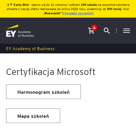
☀️🌴
Early Bird
– zapisz się do 31 sierpnia i odbierz
10% rabatu
na wszystkie szkolenia
otwarte z naszej oferty realizowane do końca 2026 roku, e-learningi aż
50% taniej
. Kod:
„
Wakacje26″ |
Sprawdź szczegóły!
0
EY Academy of Business
Certyfikacja Microsoft
Harmonogram szkoleń
Mapa szkoleń