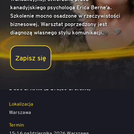
kanadyjskiego psychologa Erica Berne’a.
Szkolenie mocno osadzone w rzeczywistości
biznesowej. Warsztat poprzedzony jest
diagnozą własnego stylu komunikacji.
Style komunikacji w organizacji: Jak budować relacje
Zapisz się
i skuteczność dzięki analizie transakcyjnej
Cena
1 850 zł netto (2 275,50 zł brutto)
Lokalizacja
Warszawa
Termin
15-16 października 2026 Warszawa