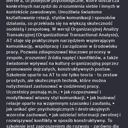
Berne’a, to podejście psychologiczne, które dostarcza
konkretnych narzędzi do zrozumienia siebie i innych w
kontekście zawodowym. Umożliwia świadome
kształtowanie relacji, stylów komunikacji i sposobów
działania, co przekłada się na większą skuteczność
osobistą i zespołową. W wersji Organizacyjnej Analizy
Transakcyjnej (Organizational Transactional Analysis),
AT staje się praktycznym narzędziem wspierającym
komunikację, współpracę i zarządzanie w środowisku
pracy. Pozwala zdiagnozować kluczowe procesy w
zespole, zrozumieć źródła napięć i konfliktów, a także
świadomie wpływać na kulturę organizacyjną poprzez
promowanie dojrzałych, konstruktywnych postaw.
Szkolenie oparte na AT to nie tylko teoria – to zestaw
prostych, ale skutecznych technik, które można
natychmiast zastosować w codziennej pracy.
Uczestnicy poznają m.in.: • jak rozpoznawać i
modyfikować własny styl komunikacji, • jak budować
relacje oparte na wzajemnym szacunku i zaufaniu, •
jak unikać gier psychologicznych i destrukcyjnych
wzorców zachowań, • jak udzielać informacji zwrotnej i
rozwiązywać konflikty w sposób konstruktywny. To
szkolenie jest zaproszeniem do rozwoju – zarówno dla