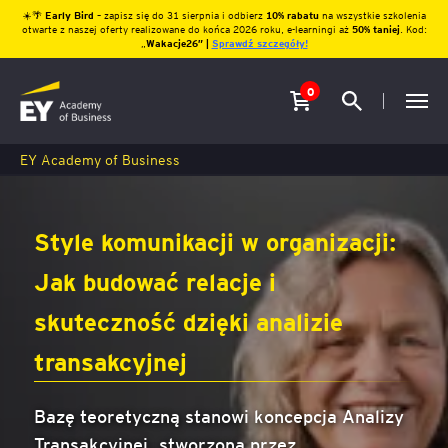
☀️🌴
Early Bird
– zapisz się do 31 sierpnia i odbierz
10% rabatu
na wszystkie szkolenia
otwarte z naszej oferty realizowane do końca 2026 roku, e-learningi aż
50% taniej
. Kod:
„
Wakacje26″ |
Sprawdź szczegóły!
0
EY Academy of Business
Style komunikacji w organizacji:
Jak budować relacje i
skuteczność dzięki analizie
transakcyjnej
Bazę teoretyczną stanowi koncepcja Analizy
Transakcyjnej, stworzona przez