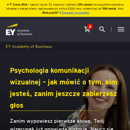
☀️🌴
Early Bird
– zapisz się do 31 sierpnia i odbierz
10% rabatu
na wszystkie szkolenia
otwarte z naszej oferty realizowane do końca 2026 roku, e-learningi aż
50% taniej
. Kod:
„
Wakacje26″ |
Sprawdź szczegóły!
0
EY Academy of Business
Psychologia komunikacji
wizualnej – jak mówić o tym, kim
jesteś, zanim jeszcze zabierzesz
głos
Zanim wypowiesz pierwsze słowo, Twój
wizerunek już opowiada historię. Naucz się