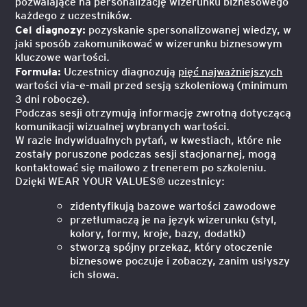
pozwalające na personalizację wizerunku biznesowego
każdego z uczestników.
Cel diagnozy:
pozyskanie spersonalizowanej wiedzy, w
jaki sposób zakomunikować w wizerunku biznesowym
kluczowe wartości.
Formuł
a:
Uczestnicy diagnozują
pięć najważniejszych
wartości via-e-mail przed sesją szkoleniową (minimum
3 dni robocze).
Podczas sesji otrzymują informację zwrotną dotyczącą
komunikacji wizualnej wybranych wartości.
W razie indywidualnych pytań, w kwestiach, które nie
zostały poruszone podczas sesji stacjonarnej, mogą
kontaktować się mailowo z trenerem po szkoleniu.
Dzięki WEAR YOUR VALUES® uczestnicy:
zidentyfikują bazowe wartości zawodowe
przetłumaczą je na język wizerunku (styl,
kolory, formy, kroje, bazy, dodatki)
stworzą spójny przekaz, który otoczenie
biznesowe poczuje i zobaczy, zanim usłyszy
ich słowa.