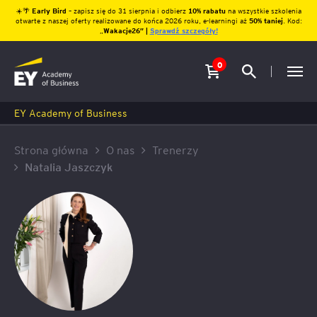
☀️🌴
Early Bird
– zapisz się do 31 sierpnia i odbierz
10% rabatu
na wszystkie szkolenia
otwarte z naszej oferty realizowane do końca 2026 roku, e-learningi aż
50% taniej
. Kod:
„
Wakacje26″ |
Sprawdź szczegóły!
0
EY Academy of Business
Strona główna
O nas
Trenerzy
Natalia Jaszczyk