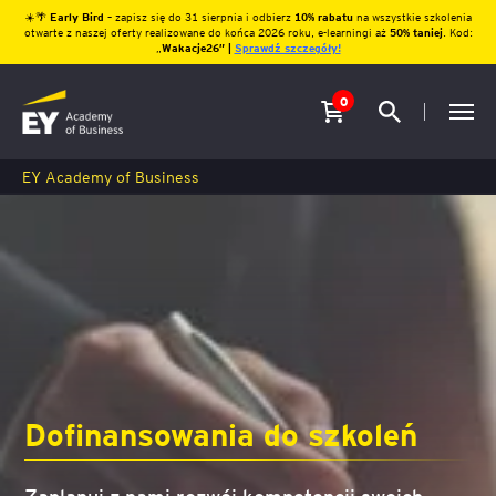
☀️🌴
Early Bird
– zapisz się do 31 sierpnia i odbierz
10% rabatu
na wszystkie szkolenia
otwarte z naszej oferty realizowane do końca 2026 roku, e-learningi aż
50% taniej
. Kod:
„
Wakacje26″ |
Sprawdź szczegóły!
0
EY Academy of Business
Dofinansowania do szkoleń
Zaplanuj z nami rozwój kompetencji swoich