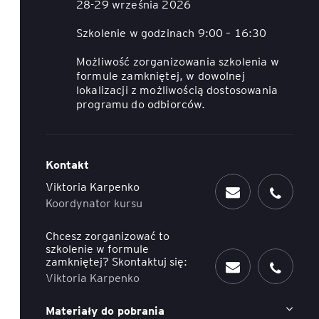
28-29 września 2026
ACCA - Master’s Degree in
Accounting Explained:
Szkolenie w godzinach 9:00 – 16:30
Finance and Accounting - SGH
Nieoczywiste przypadki
księgowe
Możliwość zorganizowania szkolenia w
MSSF w praktyce – studia
formule zamkniętej, w dowolnej
podyplomowe
Kawa z Ekspertem
lokalizacji z możliwością dostosowania
/ Agile
programu do odbiorców.
International Finance – studia
People&Culture – podręczny
podyplomowe
niezbędnik w świecie HR
Kontakt
Audyt wewnętrzny – studia
Tempo Menedżera – znajdź
podyplomowe
własne tempo
Viktoria Karpenko
Koordynator kursu
Master of Business
Administration w Dąbrowie
Chcesz zorganizować to
Górniczej
szkolenie w formule
zamkniętej? Skontaktuj się:
Viktoria Karpenko
Safety)
MBA w jęz. polskim z
Programem Zarządzania
Materiały do pobrania
Projektami