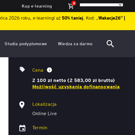
0
Kup e-learning
ońca 2026 roku, e-learningi aż
50% taniej
. Kod: „
Wakacje26″ |
Studia podyplomowe
Wiedza za darmo
ACCA po polsku – Zarządzanie
Dzień Otwarty EY Academy of
finansami i rachunkowość w
Business 2026
Prawo pracy dla praktyków – od
Cena
środowisku międzynarodowym
przepisów do zrozumiałej komunikacji
ę
Akademia WSB
2 100 zł netto (2 583,00 zł brutto)
Aktualności
Możliwość uzyskania dofinansowania
ACCA Strategic Professional
ile
Artykuły
Akademia WSB
Lokalizacja
ój
wych
Raporty
Online Live
ACCA Professional – studia
podyplomowe w języku
Termin
ń
angielskim - ALK
Webinary