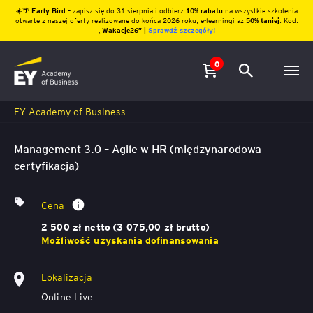
☀️🌴
Early Bird
– zapisz się do 31 sierpnia i odbierz
10% rabatu
na wszystkie szkolenia
otwarte z naszej oferty realizowane do końca 2026 roku, e-learningi aż
50% taniej
. Kod:
„
Wakacje26″ |
Sprawdź szczegóły!
0
EY Academy of Business
Management 3.0 – Agile w HR (międzynarodowa
certyfikacja)
Cena
2 500 zł netto (3 075,00 zł brutto)
Możliwość uzyskania dofinansowania
Lokalizacja
Online Live