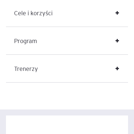
odwrotnie.
Cele i korzyści
U podstaw managementu 3.0 leży innowacyjny sposób
myślenia o tym, że wszyscy pracownicy firmy, a nie
tylko wybrane jednostki, jak miało to miejsce w
Program
podejściu Management 1.0 oraz 2.0, są
uprawomocnieni oraz odpowiedzialni za elastyczne
zarządzanie organizacją.
Trenerzy
Szkolenie odpowiada następującym kompetencjom
programu PARP „Akademia HR”:
Wdrażanie nowych modeli i form organizacji
pracy