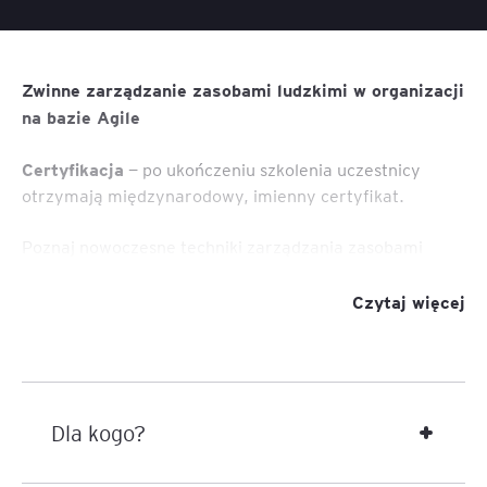
Zwinne zarządzanie zasobami ludzkimi w organizacji
na bazie Agile
Certyfikacja
— po ukończeniu szkolenia uczestnicy
otrzymają międzynarodowy, imienny certyfikat.
Poznaj nowoczesne techniki zarządzania zasobami
ludzkimi zgodnie z podejściem Agile!
Czytaj więcej
Management 3.0 to elastyczność w dopasowywaniu się
do zmieniającego się w bardzo dynamiczny sposób
środowiska pracy, reagowanie na potrzeby
pracowników, obdarzanie ich zaufaniem, budowanie na
potencjale oraz pomoc w przedefiniowania percepcji
Dla kogo?
porażki. To przede wszystkim zarządzanie w taki sposób
procesami i systemami, aby służyły ludziom, a nie