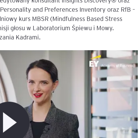
redytowany konsultant Insights Discovery® oraz
Personality and Preferences Inventory oraz RfB –
e
dniowy kurs MBSR (Mindfulness Based Stress
age
misji głosu w Laboratorium Śpiewu i Mowy.
zania Kadrami.
tna
cji
ów
ami