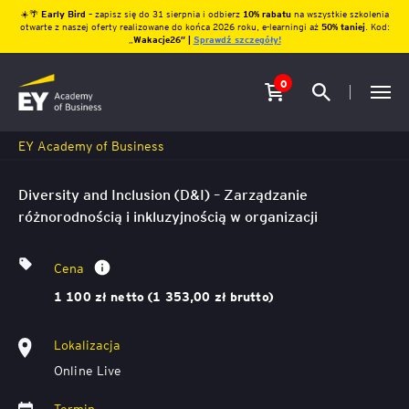
☀️🌴
Early Bird
– zapisz się do 31 sierpnia i odbierz
10% rabatu
na wszystkie szkolenia
otwarte z naszej oferty realizowane do końca 2026 roku, e-learningi aż
50% taniej
. Kod:
„
Wakacje26″ |
Sprawdź szczegóły!
0
EY Academy of Business
Diversity and Inclusion (D&I) – Zarządzanie
różnorodnością i inkluzyjnością w organizacji
Cena
1 100 zł netto (1 353,00 zł brutto)
Lokalizacja
Online Live
Termin