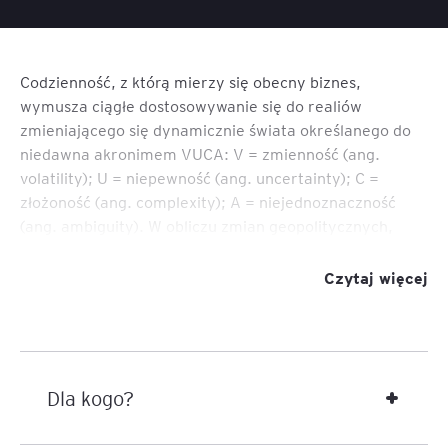
Codzienność, z którą mierzy się obecny biznes,
wymusza ciągłe dostosowywanie się do realiów
zmieniającego się dynamicznie świata określanego do
niedawna akronimem VUCA: V = zmienność (ang.
volatility); U = niepewność (ang. uncertainty); C =
złożoność (ang. complexity); A = niejednoznaczność
(ang. ambiguity). W obliczu zmian geopolitycznych,
światopoglądowych, nieprzewidywalnych klęsk
żywiołowych, pandemii, która doświadczyła nas
Czytaj więcej
wszystkich zmienił się również używany dotychczas
powyżej wspomniany akronim. Jego miejsce zajął świat
opisywany mieniem BANI: B = kruchość (brittle); A =
lękliwość (anxiety); N = nieliniowość (non-linear); I =
niezrozumiałość (incomprehensible).
Dla kogo?
Podążając za współczesnymi trendami w zakresie