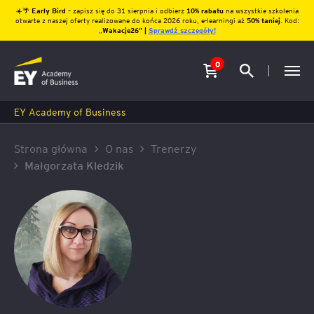
☀️🌴
Early Bird
– zapisz się do 31 sierpnia i odbierz
10% rabatu
na wszystkie szkolenia
otwarte z naszej oferty realizowane do końca 2026 roku, e-learningi aż
50% taniej
. Kod:
„
Wakacje26″ |
Sprawdź szczegóły!
0
EY Academy of Business
Strona główna
O nas
Trenerzy
Małgorzata Kledzik