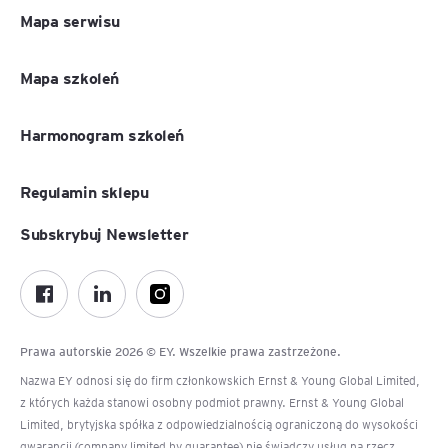
Mapa serwisu
Mapa szkoleń
Harmonogram szkoleń
Regulamin sklepu
Subskrybuj Newsletter
Prawa autorskie 2026 © EY. Wszelkie prawa zastrzeżone.
Nazwa EY odnosi się do firm członkowskich Ernst & Young Global Limited,
z których każda stanowi osobny podmiot prawny. Ernst & Young Global
Limited, brytyjska spółka z odpowiedzialnością ograniczoną do wysokości
gwarancji (company limited by guarantee) nie świadczy usług na rzecz