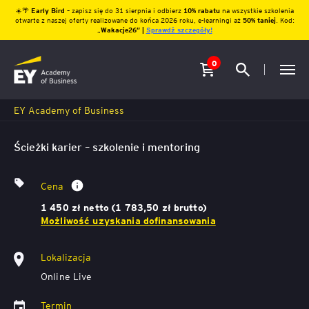
☀️🌴
Early Bird
– zapisz się do 31 sierpnia i odbierz
10% rabatu
na wszystkie szkolenia
otwarte z naszej oferty realizowane do końca 2026 roku, e-learningi aż
50% taniej
. Kod:
„
Wakacje26″ |
Sprawdź szczegóły!
0
EY Academy of Business
Ścieżki karier – szkolenie i mentoring
Cena
1 450 zł netto (1 783,50 zł brutto)
Możliwość uzyskania dofinansowania
Lokalizacja
Online Live
Termin