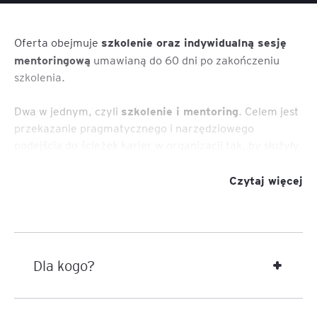
szkolenie oraz indywidualną sesję
Oferta obejmuje
mentoringową
umawianą do 60 dni po zakończeniu
szkolenia.
szkolenie i mentoring
Dwa w jednym, czyli
. Celem jest
przekazanie pragmatycznego i narzędziowego
podejścia do ścieżek karier w organizacji tak, by służyły
one pracownikom i kadrze zarządzającej, a także
wspierały realizację strategii biznesowej i były spójne z
Czytaj więcej
polityką HR i kulturą organizacyjną.
Szkolenie odpowiada następującym kompetencjom
programu PARP „Akademia HR”:
Dla kogo?
Zrównoważone zarządzanie potencjałem
pracowników (zgodnie z nowymi wyzwaniami
rynku pracy)