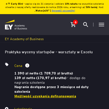
☀️🌴
Early Bird
– zapisz się do 31 sierpnia i odbierz
10% rabatu
na wszystkie szkolenia
otwarte z naszej oferty realizowane do końca 2026 roku, e-learningi aż
50% taniej
. Kod:
„
Wakacje26″ |
Sprawdź szczegóły!
0
EY Academy of Business
Praktyka wyceny startupów – warsztaty w Excelu
Cena
1 390 zł netto (1 709,70 zł brutto)
- dostęp do
139 zł netto (170,97 zł brutto)
nagrania szkolenia
Nagranie dostępne przez 3 miesiące od daty
szkolenia
Możliwość uzyskania dofinansowania
Lokalizacja