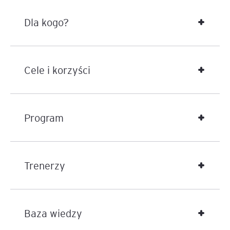
nowych inwestorów – udziałowców (rundy
finansowania)
Dla kogo?
Przed podjęciem decyzji o pozyskaniu
finansowania od inwestorów dłużnych (aniołowie
biznesu, fundusze venture capital, corporate
venture capital i inni), rozważających opcję
Cele i korzyści
konwersji długu na udziały w przypadku spełnienia
warunków umowy inwestycyjnej
W przypadku podziału, fuzji i przejęcia (M&A)
W ramach postępowania sądowego (np. konflikt
Program
między udziałowcami)
W ramach postępowania likwidacyjnego w
przypadku niepowodzenia pomysłu biznesowego
Trenerzy
Baza wiedzy