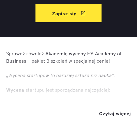
Zapisz się
Sprawdź również
Akademię wyceny EY Academy of
Business
— pakiet 3 szkoleń w specjalnej cenie!
„Wycena startupów to bardziej sztuka niż nauka”.
Wycena
startupu jest sporządzana najczęściej:
Przed podjęciem decyzji o pozyskaniu
finansowania od inwestorów kapitałowych
Czytaj więcej
(aniołowie biznesu, fundusze zalążkowe, fundusze
venture capital, corporate venture capital i inni) w
celu określenia udziałów założycieli startupu i