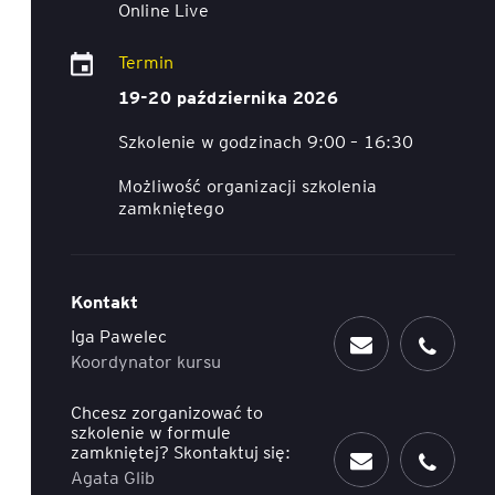
Online Live
ACCA - Master’s Degree in
Accounting Explained:
Finance and Accounting - SGH
Nieoczywiste przypadki
Termin
księgowe
19-20 października 2026
MSSF w praktyce – studia
podyplomowe
Kawa z Ekspertem
/ Agile
Szkolenie w godzinach 9:00 – 16:30
International Finance – studia
People&Culture – podręczny
Możliwość organizacji szkolenia
podyplomowe
niezbędnik w świecie HR
zamkniętego
Audyt wewnętrzny – studia
Tempo Menedżera – znajdź
podyplomowe
własne tempo
Kontakt
Iga Pawelec
Master of Business
Administration w Dąbrowie
Koordynator kursu
Górniczej
Chcesz zorganizować to
szkolenie w formule
Safety)
MBA w jęz. polskim z
zamkniętej? Skontaktuj się:
Programem Zarządzania
Agata Glib
Projektami