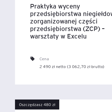
Praktyka wyceny
przedsiębiorstwa niegiełdo
Legal AI – sztuczna intel
dla prawników
zorganizowanej części
przedsiębiorstwa (ZCP) –
warsztaty w Excelu
Cena
2 490 zł netto (3 062,70 zł brutto)
Oszczędzasz 480 zł