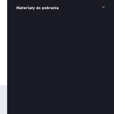
Materiały do pobrania
Executive MBA z programem
Zarządzanie Projektami w
Uniwersytecie WSB Merito we
Wrocławiu
Manager ESG
Compliance Manager 2.0 –
narzędzia, technologie i
praktyka