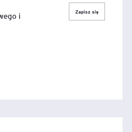
Zapisz się
wego i
igencja