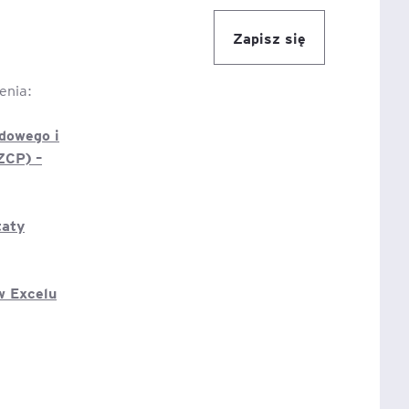
Zapisz się
enia:
dowego i
ZCP) –
taty
w Excelu