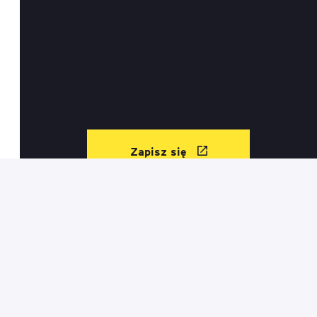
Zapisz się
Kontakt
Informacje prawne
Regulamin sklepu
Mapa serwisu