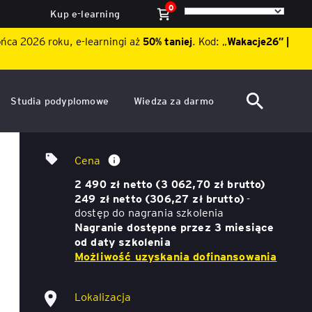
0
Kup e-learning
ońca 2026 roku, e-learningi aż
50% taniej
. Kod: „
Wakacje26″ |
Studia podyplomowe
Wiedza za darmo
ACCA po polsku – Zarządzanie
Dzień Otwarty EY Academy of
Praktyka wyceny przedsiębiorstwa
finansami i rachunkowość w
Business 2026
Cena
środowisku międzynarodowym
niegiełdowego i zorganizowanej części
ę
2 490 zł netto (3 062,70 zł brutto)
Akademia WSB
Aktualności
przedsiębiorstwa (ZCP) – warsztaty w
249 zł netto (306,27 zł brutto)
-
Excelu
dostęp do nagrania szkolenia
ACCA Strategic Professional
ile
Nagranie dostępne przez 3 miesiące
Artykuły
Akademia WSB
od daty szkolenia
ój
wych
Możliwość uzyskania dofinansowania
Raporty
ACCA Professional – studia
podyplomowe w języku
ń
angielskim - ALK
Webinary
Lokalizacja