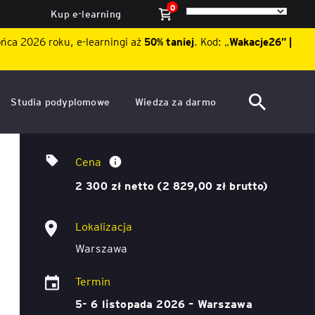
0
Kup e-learning
ońca 2026 roku, e-learningi aż
50% taniej
. Kod: „
Wakacje26″ |
Studia podyplomowe
Wiedza za darmo
ACCA po polsku – Zarządzanie
Dzień Otwarty EY Academy of
Zarządzanie zespołem produkcyjnym
finansami i rachunkowość w
Business 2026
Cena
środowisku międzynarodowym
ę
2 300 zł netto (2 829,00 zł brutto)
Akademia WSB
Aktualności
ACCA Strategic Professional
Lokalizacja
ile
Artykuły
Akademia WSB
Warszawa
ój
wych
Raporty
ACCA Professional – studia
Termin
podyplomowe w języku
ń
angielskim - ALK
Webinary
5- 6 listopada 2026 – Warszawa