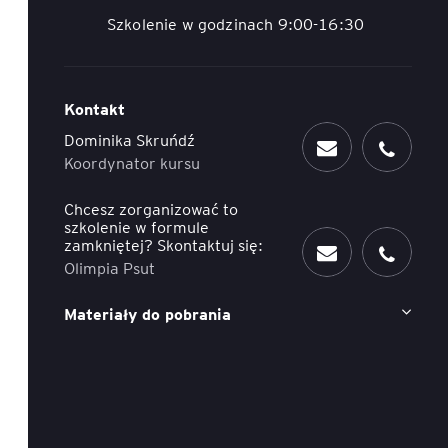
Szkolenie w godzinach 9:00-16:30
ACCA - Master’s Degree in
Accounting Explained:
Finance and Accounting - SGH
Nieoczywiste przypadki
księgowe
MSSF w praktyce – studia
Kontakt
podyplomowe
Kawa z Ekspertem
/ Agile
Dominika Skruńdź
Koordynator kursu
International Finance – studia
People&Culture – podręczny
podyplomowe
niezbędnik w świecie HR
Chcesz zorganizować to
szkolenie w formule
Audyt wewnętrzny – studia
Tempo Menedżera – znajdź
zamkniętej? Skontaktuj się:
podyplomowe
własne tempo
Olimpia Psut
Master of Business
Materiały do pobrania
Administration w Dąbrowie
Górniczej
Safety)
MBA w jęz. polskim z
Programem Zarządzania
Projektami