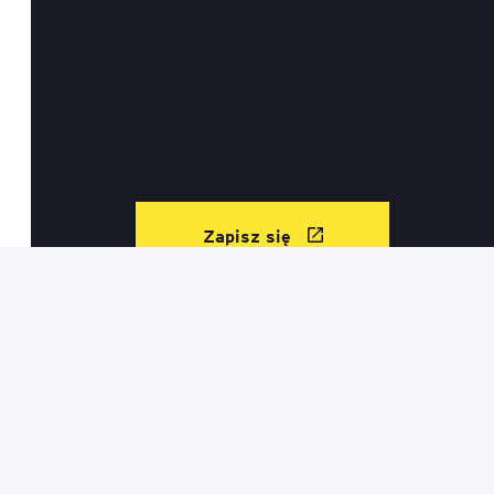
Zapisz się
Kontakt
Informacje prawne
Regulamin sklepu
Mapa serwisu