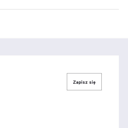
e
age
tna
cji
Zapisz się
ów
ami