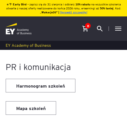
☀️🌴
Early Bird
– zapisz się do 31 sierpnia i odbierz
10% rabatu
na wszystkie szkolenia
otwarte z naszej oferty realizowane do końca 2026 roku, e-learningi aż
50% taniej
. Kod:
„
Wakacje26″ |
Sprawdź szczegóły!
0
EY Academy of Business
PR i komunikacja
Harmonogram szkoleń
Mapa szkoleń