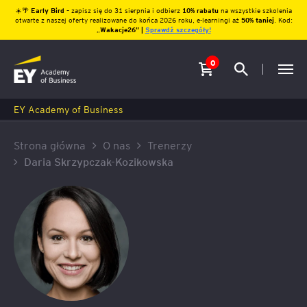
☀️🌴
Early Bird
– zapisz się do 31 sierpnia i odbierz
10% rabatu
na wszystkie szkolenia
otwarte z naszej oferty realizowane do końca 2026 roku, e-learningi aż
50% taniej
. Kod:
„
Wakacje26″ |
Sprawdź szczegóły!
0
EY Academy of Business
Strona główna
O nas
Trenerzy
Daria Skrzypczak-Kozikowska