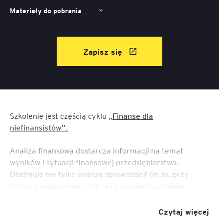
Materiały do pobrania
Zapisz się
Szkolenie jest częścią cyklu
„Finanse dla
niefinansistów”.
Analiza finansowa dostarcza informacji na temat
wyników i sytuacji finansowej przedsiębiorstwa.
Obejmuje nie tylko analizę sprawozdań (m.in. przy
pomocy wskaźników), ale też przegląd czynników
kształtujących wynik finansowy czy przepływy
pieniężne firmy. Wszystkie te tematy pojawiają się na
Czytaj więcej