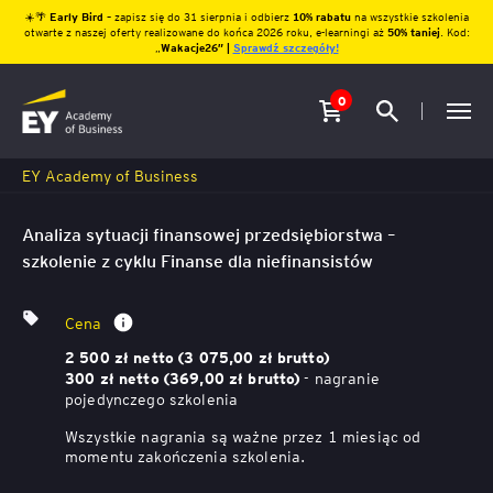
☀️🌴
Early Bird
– zapisz się do 31 sierpnia i odbierz
10% rabatu
na wszystkie szkolenia
otwarte z naszej oferty realizowane do końca 2026 roku, e-learningi aż
50% taniej
. Kod:
„
Wakacje26″ |
Sprawdź szczegóły!
0
EY Academy of Business
Analiza sytuacji finansowej przedsiębiorstwa –
szkolenie z cyklu Finanse dla niefinansistów
Cena
2 500 zł netto (3 075,00 zł brutto)
- nagranie
300 zł netto (369,00 zł brutto)
pojedynczego szkolenia
Wszystkie nagrania są ważne przez 1 miesiąc od
momentu zakończenia szkolenia.