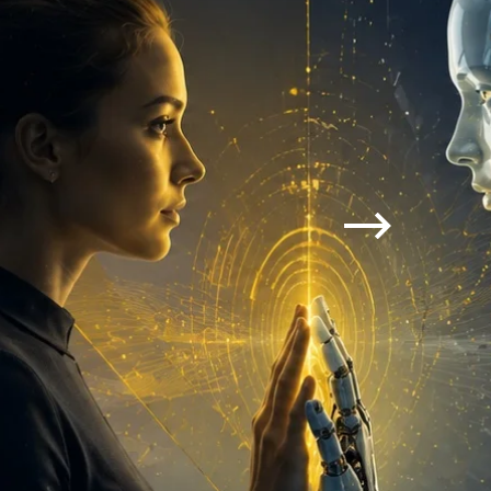
Executive MBA z programem
Zarządzanie Projektami w
Uniwersytecie WSB Merito we
Wrocławiu
Manager ESG
Compliance Manager 2.0 –
narzędzia, technologie i
praktyka