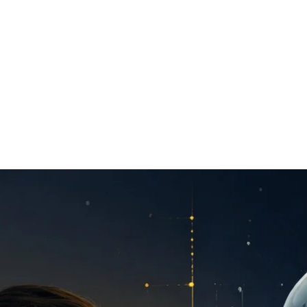
ACCA - Master’s Degree in
Accounting Explained:
Finance and Accounting - SGH
Nieoczywiste przypadki
księgowe
MSSF w praktyce – studia
podyplomowe
Kawa z Ekspertem
/ Agile
International Finance – studia
People&Culture – podręczny
podyplomowe
niezbędnik w świecie HR
Audyt wewnętrzny – studia
Tempo Menedżera – znajdź
podyplomowe
własne tempo
Master of Business
Administration w Dąbrowie
Górniczej
Safety)
MBA w jęz. polskim z
Programem Zarządzania
Projektami