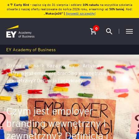
☀️🌴
Early Bird
– zapisz się do 31 sierpnia i odbierz
10% rabatu
na wszystkie szkolenia
otwarte z naszej oferty realizowane do końca 2026 roku, e-learningi aż
50% taniej
. Kod:
„
Wakacje26″ |
Sprawdź szczegóły!
0
EY Academy of Business
Strona główna
Baza wiedzy
Artykuły
Czym jest employer branding wewnętrzny i
zewnętrzny? Definicja i przykłady
Czym jest employer
branding wewnętrzny i
zewnętrzny? Definicja i