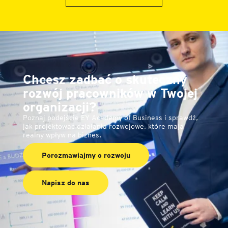
Chcesz zadbać o skuteczny
rozwój pracowników w Twojej
organizacji?
Poznaj podejście EY Academy of Business i sprawdź,
jak projektować działania rozwojowe, które mają
realny wpływ na biznes.
Porozmawiajmy o rozwoju
Napisz do nas