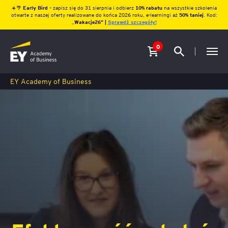
☀️🌴
Early Bird
– zapisz się do 31 sierpnia i odbierz
10% rabatu
na wszystkie szkolenia
otwarte z naszej oferty realizowane do końca 2026 roku, e-learningi aż
50% taniej
. Kod:
„
Wakacje26″ |
Sprawdź szczegóły!
0
EY Academy of Business