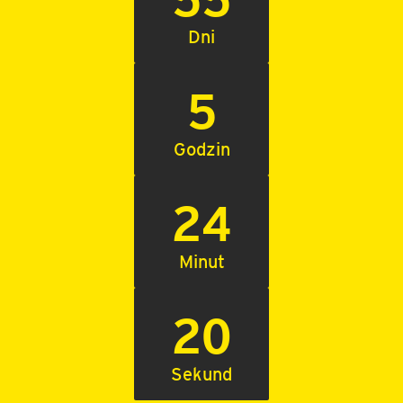
Dni
5
Godzin
24
Minut
19
Sekund