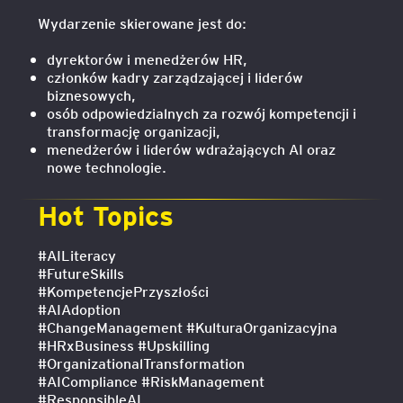
Wydarzenie skierowane jest do:
dyrektorów i menedżerów HR,
członków kadry zarządzającej i liderów
biznesowych,
osób odpowiedzialnych za rozwój kompetencji i
transformację organizacji,
menedżerów i liderów wdrażających AI oraz
nowe technologie.
Hot Topics
#AILiteracy
#FutureSkills
#KompetencjePrzyszłości
#AIAdoption
#ChangeManagement #KulturaOrganizacyjna
#HRxBusiness #Upskilling
#OrganizationalTransformation
#AICompliance #RiskManagement
#ResponsibleAI