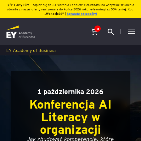
☀️🌴
Early Bird
– zapisz się do 31 sierpnia i odbierz
10% rabatu
na wszystkie szkolenia
otwarte z naszej oferty realizowane do końca 2026 roku, e-learningi aż
50% taniej
. Kod:
„
Wakacje26″ |
Sprawdź szczegóły!
0
EY Academy of Business
1 października 2026
Konferencja AI
Literacy w
organizacji
Jak zbudować kompetencje, które