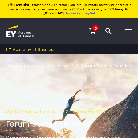
☀️🌴
Early Bird
– zapisz się do 31 sierpnia i odbierz
10% rabatu
na wszystkie szkolenia
otwarte z naszej oferty realizowane do końca 2026 roku, e-learningi aż
50% taniej
. Kod:
„
Wakacje26″ |
Sprawdź szczegóły!
0
EY Academy of Business
Strona główna
Konferencje
Forum Shared Services
Wydarzenie odbyło się 23-24 listopada 2022
Forum Shared Services
Kompetencje i technologie - jak przygotować się na