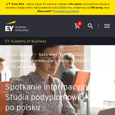
☀️🌴
Early Bird
– zapisz się do 31 sierpnia i odbierz
10% rabatu
na wszystkie szkolenia
otwarte z naszej oferty realizowane do końca 2026 roku, e-learningi aż
50% taniej
. Kod:
„
Wakacje26″ |
Sprawdź szczegóły!
0
EY Academy of Business
Strona główna
Baza wiedzy
Webinary
Spotkanie informacyjne – Studia podyplomowe
ACCA po polsku
Spotkanie informacyjne –
Studia podyplomowe ACCA
po polsku