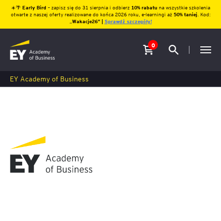
☀️🌴
Early Bird
– zapisz się do 31 sierpnia i odbierz
10% rabatu
na wszystkie szkolenia
otwarte z naszej oferty realizowane do końca 2026 roku, e-learningi aż
50% taniej
. Kod:
„
Wakacje26″ |
Sprawdź szczegóły!
0
EY Academy of Business