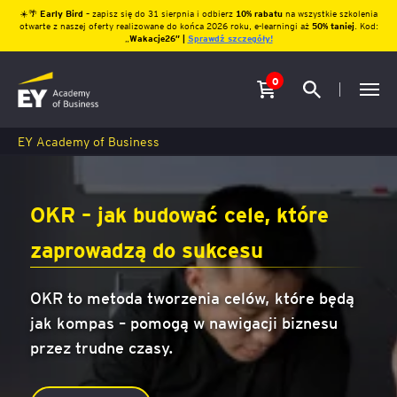
☀️🌴
Early Bird
– zapisz się do 31 sierpnia i odbierz
10% rabatu
na wszystkie szkolenia
otwarte z naszej oferty realizowane do końca 2026 roku, e-learningi aż
50% taniej
. Kod:
„
Wakacje26″ |
Sprawdź szczegóły!
0
EY Academy of Business
OKR – jak budować cele, które
zaprowadzą do sukcesu
OKR to metoda tworzenia celów, które będą
jak kompas – pomogą w nawigacji biznesu
przez trudne czasy.