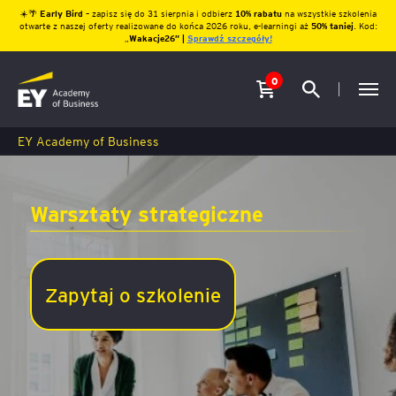
☀️🌴
Early Bird
– zapisz się do 31 sierpnia i odbierz
10% rabatu
na wszystkie szkolenia
otwarte z naszej oferty realizowane do końca 2026 roku, e-learningi aż
50% taniej
. Kod:
„
Wakacje26″ |
Sprawdź szczegóły!
0
EY Academy of Business
Warsztaty strategiczne
Zapytaj o szkolenie