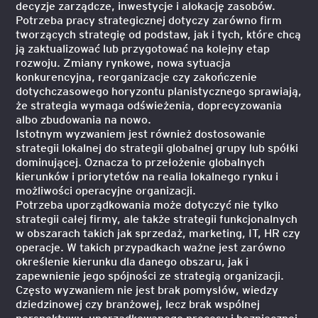
decyzje zarządcze, inwestycje i alokację zasobów.
Potrzeba pracy strategicznej dotyczy zarówno firm
tworzących strategię od podstaw, jak i tych, które chcą
ją zaktualizować lub przygotować na kolejny etap
rozwoju. Zmiany rynkowe, nowa sytuacja
konkurencyjna, reorganizacje czy zakończenie
dotychczasowego horyzontu planistycznego sprawiają,
że strategia wymaga odświeżenia, doprecyzowania
albo zbudowania na nowo.
Istotnym wyzwaniem jest również dostosowanie
strategii lokalnej do strategii globalnej grupy lub spółki
dominującej. Oznacza to przełożenie globalnych
kierunków i priorytetów na realia lokalnego rynku i
możliwości operacyjne organizacji.
Potrzeba uporządkowania może dotyczyć nie tylko
strategii całej firmy, ale także strategii funkcjonalnych
w obszarach takich jak sprzedaż, marketing, IT, HR czy
operacje. W takich przypadkach ważne jest zarówno
określenie kierunku dla danego obszaru, jak i
zapewnienie jego spójności ze strategią organizacji.
Często wyzwaniem nie jest brak pomysłów, wiedzy
dziedzinowej czy branżowej, lecz brak wspólnej
perspektywy, uporządkowanego procesu i bezpiecznej