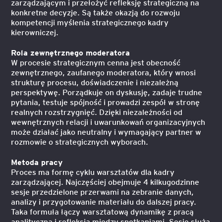
zarządzającym i przełożyć refleksję strategiczną na
konkretne decyzje. Są także okazją do rozwoju
kompetencji myślenia strategicznego kadry
kierowniczej.
Rola zewnętrznego moderatora
W procesie strategicznym cenna jest obecność
zewnętrznego, zaufanego moderatora, który wnosi
strukturę procesu, doświadczenie i niezależną
perspektywę. Porządkuje on dyskusję, zadaje trudne
pytania, testuje spójność i prowadzi zespół w stronę
realnych rozstrzygnięć. Dzięki niezależności od
wewnętrznych relacji i uwarunkowań organizacyjnych
może działać jako neutralny i wymagający partner w
rozmowie o strategicznych wyborach.
Metoda pracy
Proces ma formę cyklu warsztatów dla kadry
zarządzającej. Najczęściej obejmuje 4 kilkugodzinne
sesje przedzielone przerwami na zebranie danych,
analizy i przygotowanie materiału do dalszej pracy.
Taka formuła łączy warsztatową dynamikę z pracą
analityczną i refleksją między spotkaniami. Sesje służą